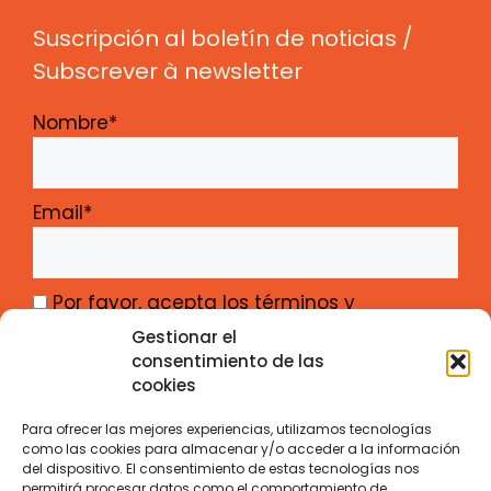
Suscripción al boletín de noticias /
Subscrever à newsletter
Nombre*
Email*
Por favor, acepta los términos y
condiciones
Gestionar el
consentimiento de las
cookies
Para ofrecer las mejores experiencias, utilizamos tecnologías
como las cookies para almacenar y/o acceder a la información
del dispositivo. El consentimiento de estas tecnologías nos
Gabinete de Iniciativas Transfronterizas –
permitirá procesar datos como el comportamiento de