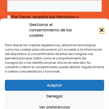
Por favor, acepta los términos y
condiciones
Gestionar el
consentimiento de las
cookies
Para ofrecer las mejores experiencias, utilizamos tecnologías
como las cookies para almacenar y/o acceder a la información
del dispositivo. El consentimiento de estas tecnologías nos
Gabinete de Iniciativas Transfronterizas –
permitirá procesar datos como el comportamiento de
navegación o las identificaciones únicas en este sitio. No
Junta de Castilla y León
consentir o retirar el consentimiento, puede afectar negativamente
Calle Santiago Alba 1 – ES-47008 Valladolid
a ciertas características y funciones.
Contacto
Aviso Legal
Privacidad
Cookies
Aceptar
Denegar
Ver preferencias