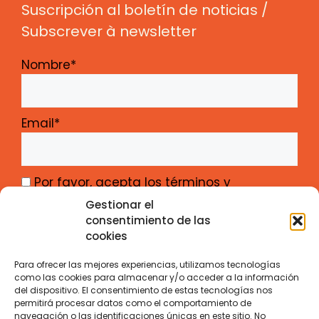
Suscripción al boletín de noticias /
Subscrever à newsletter
Nombre*
Email*
Por favor, acepta los términos y
condiciones
Gestionar el
consentimiento de las
cookies
Para ofrecer las mejores experiencias, utilizamos tecnologías
como las cookies para almacenar y/o acceder a la información
del dispositivo. El consentimiento de estas tecnologías nos
Gabinete de Iniciativas Transfronterizas –
permitirá procesar datos como el comportamiento de
navegación o las identificaciones únicas en este sitio. No
Junta de Castilla y León