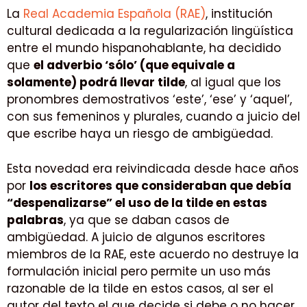
La
Real Academia Española (RAE)
, institución
cultural dedicada a la regularización lingüística
entre el mundo hispanohablante, ha decidido
que
el adverbio ‘sólo’ (que equivale a
solamente) podrá llevar tilde
, al igual que los
pronombres demostrativos ‘este’, ‘ese’ y ‘aquel’,
con sus femeninos y plurales, cuando a juicio del
que escribe haya un riesgo de ambigüedad.
Esta novedad era reivindicada desde hace años
por
los escritores que consideraban que debía
“despenalizarse” el uso de la tilde en estas
palabras
, ya que se daban casos de
ambigüedad. A juicio de algunos escritores
miembros de la RAE, este acuerdo no destruye la
formulación inicial pero permite un uso más
razonable de la tilde en estos casos, al ser el
autor del texto el que decide si debe o no hacer