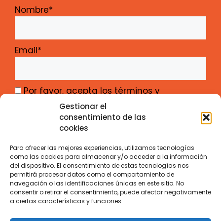
Nombre*
Email*
Por favor, acepta los términos y
condiciones
Gestionar el
consentimiento de las
cookies
Para ofrecer las mejores experiencias, utilizamos tecnologías
como las cookies para almacenar y/o acceder a la información
del dispositivo. El consentimiento de estas tecnologías nos
Gabinete de Iniciativas Transfronterizas –
permitirá procesar datos como el comportamiento de
navegación o las identificaciones únicas en este sitio. No
Junta de Castilla y León
consentir o retirar el consentimiento, puede afectar negativamente
Calle Santiago Alba 1 – ES-47008 Valladolid
a ciertas características y funciones.
Contacto
Aviso Legal
Privacidad
Cookies