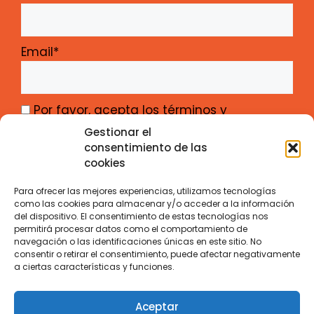
Email*
Por favor, acepta los términos y
condiciones
Gestionar el
consentimiento de las
cookies
Para ofrecer las mejores experiencias, utilizamos tecnologías
como las cookies para almacenar y/o acceder a la información
del dispositivo. El consentimiento de estas tecnologías nos
Gabinete de Iniciativas Transfronterizas –
permitirá procesar datos como el comportamiento de
navegación o las identificaciones únicas en este sitio. No
Junta de Castilla y León
consentir o retirar el consentimiento, puede afectar negativamente
Calle Santiago Alba 1 – ES-47008 Valladolid
a ciertas características y funciones.
Contacto
Aviso Legal
Privacidad
Cookies
Aceptar