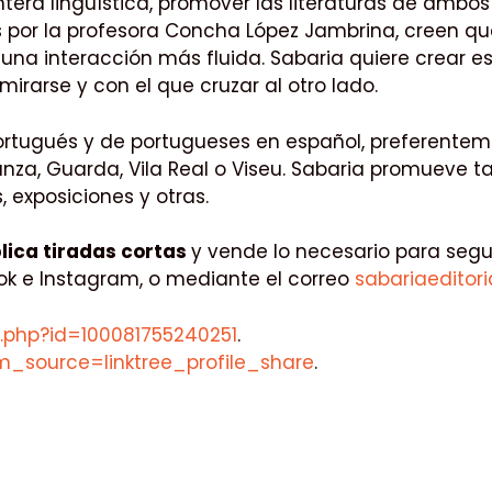
ntera lingüística, promover las literaturas de ambo
os por la profesora Concha López Jambrina, creen 
a interacción más fluida. Sabaria quiere crear est
mirarse y con el que cruzar al otro lado.
ortugués y de portugueses en español, preferentem
nza, Guarda, Vila Real o Viseu. Sabaria promueve 
 exposiciones y otras.
lica tiradas cortas
y vende lo necesario para segui
ok e Instagram, o mediante el correo
sabariaeditor
e.php?id=100081755240251
.
tm_source=linktree_profile_share
.