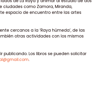
s lados de La Raya y animar al estudio de dos
que ciudades como Zamora, Miranda,
e espacio de encuentro entre las artes
ente cercanos a la ‘Raya húmeda’, de las
también otras actividades con los mismos
r publicando. Los libros se pueden solicitar
ial@gmail.com
.