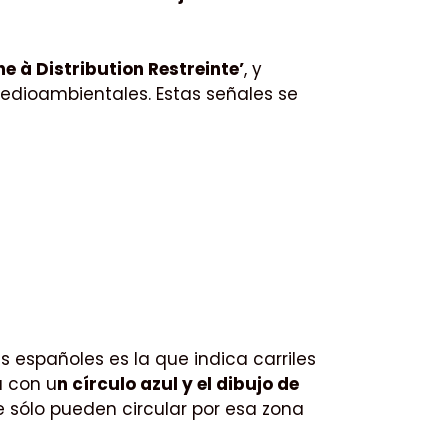
ne à Distribution Restreinte’
, y
medioambientales. Estas señales se
 españoles es la que indica carriles
a con u
n círculo azul y el dibujo de
e sólo pueden circular por esa zona