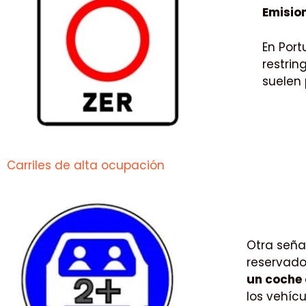
Emisio
En Port
restrin
suelen
Carriles de alta ocupación
Otra seña
reservado
un coche 
los vehíc