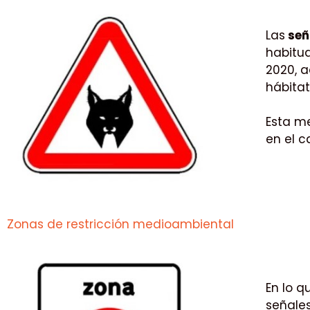
Las
señ
habitua
2020, a
hábitat
Esta m
en el c
Zonas de restricción medioambiental
En lo q
señale