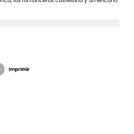
 América, los romanceros castellano y americano
Imprimir