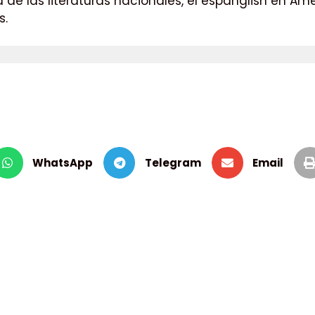
forja de las literaturas nacionales, el espanglish en
s.
WhatsApp
Telegram
Email