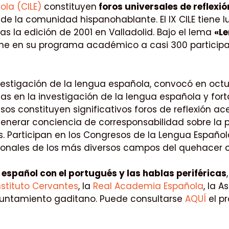
ola (CILE)
constituyen
foros universales de reflexió
 de la comunidad hispanohablante. El IX CILE tiene 
as la edición de 2001 en Valladolid. Bajo el lema
«Le
 reúne en su programa académico a casi 300 partici
investigación de la lengua española, convocó en oct
s en la investigación de la lengua española y fortal
os constituyen significativos foros de reflexión ac
 generar conciencia de corresponsabilidad sobre la
nas. Participan en los Congresos de la Lengua Españ
fesionales de los más diversos campos del quehacer c
el español con el portugués y las hablas periféricas
stituto Cervantes
, la
Real Academia Española
, la 
l Ayuntamiento gaditano. Puede consultarse
AQUÍ
el p