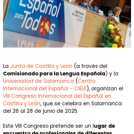
La
Junta de Castilla y León
(a través del
Comisionado para la Lengua Española
) y la
Universidad de Salamanca
(
Centro
Internacional del Español – CIELE
), organizan el
VIII Congreso Internacional del Español en
Castilla y León
, que se celebra en Salamanca
del 26 al 28 de junio de 2025.
Este VIII Congreso pretende ser un l
ugar de
encuentro de profesionales de diferentes