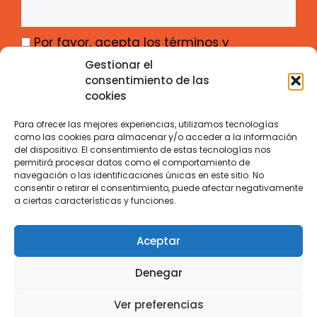
Por favor, acepta los términos y
condiciones
Gestionar el
consentimiento de las
cookies
Para ofrecer las mejores experiencias, utilizamos tecnologías
como las cookies para almacenar y/o acceder a la información
del dispositivo. El consentimiento de estas tecnologías nos
Gabinete de Iniciativas Transfronterizas –
permitirá procesar datos como el comportamiento de
navegación o las identificaciones únicas en este sitio. No
Junta de Castilla y León
consentir o retirar el consentimiento, puede afectar negativamente
Calle Santiago Alba 1 – ES-47008 Valladolid
a ciertas características y funciones.
Contacto
Aviso Legal
Privacidad
Cookies
Aceptar
Denegar
Ver preferencias