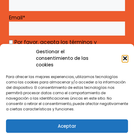
Email*
Por favor, acepta los términos y
condiciones
Gestionar el
consentimiento de las
cookies
Para ofrecer las mejores experiencias, utilizamos tecnologías
como las cookies para almacenar y/o acceder a la información
del dispositivo. El consentimiento de estas tecnologías nos
Gabinete de Iniciativas Transfronterizas –
permitirá procesar datos como el comportamiento de
navegación o las identificaciones únicas en este sitio. No
Junta de Castilla y León
consentir o retirar el consentimiento, puede afectar negativamente
Calle Santiago Alba 1 – ES-47008 Valladolid
a ciertas características y funciones.
Contacto
Aviso Legal
Privacidad
Cookies
Aceptar