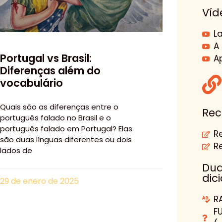
Víd
L
A
Portugal vs Brasil:
A
Diferenças além do
vocabulário
Quais são as diferenças entre o
Rec
português falado no Brasil e o
português falado em Portugal? Elas
R
são duas línguas diferentes ou dois
R
lados de
Dud
dic
29 de enero de 2025
R
F