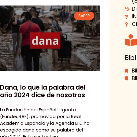
(
D
I
SABER
C
Bibl
Bi
B
Dana, lo que la palabra del
año 2024 dice de nosotros
La Fundación del Español Urgente
(FundéuRAE), promovida por la Real
Academia Española y la Agencia EFE, ha
escogido dana como su palabra del
año 2024. Este sustantivo,