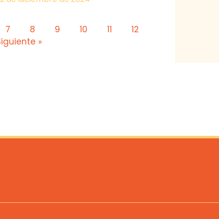
7
8
9
10
11
12
Siguiente »